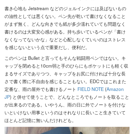
書き心地も Jetstream などのジェルインクには及ばないもの
の油性としては悪くない。ペン先が乾いて書けなくなること
がまず無く、どんな向きでも紙が多少濡れていても問題なく
書けるのは大変安心感がある。持ち歩いているペンが「書け
なくなってないかな」などと心配しなくていいのはストレス
を感じないという点で重要だし、便利だ。
このペンは Bullet と言ってもそんな戦闘用ペンではない。キ
ャップを閉めると10cm弱と手のひらにもポケットにも軽く収
まるサイズでありつつ、キャップをお尻に付ければ十分な長
さで書く際に不自由を感じることもない。EDCではこれまた
定番な、雨の屋外でも書けるノート
FIELD NOTE
(
Amazon
JP
) と併せて使うことで、どんなところでもノートを取ること
が出来るのである。いやうん、雨の日に外でノートを付けな
いといけない用事というのはそれなりに長いこと生きていて
ほとんど記憶に無いんだけれども。