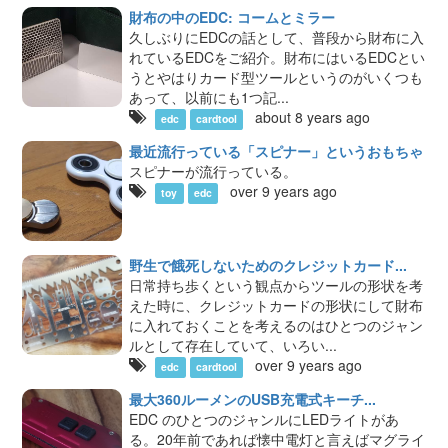
財布の中のEDC: コームとミラー
久しぶりにEDCの話として、普段から財布に入
れているEDCをご紹介。財布にはいるEDCとい
うとやはりカード型ツールというのがいくつも
あって、以前にも1つ記...
about 8 years ago
edc
cardtool
最近流行っている「スピナー」というおもちゃ
スピナーが流行っている。
over 9 years ago
toy
edc
野生で餓死しないためのクレジットカード...
日常持ち歩くという観点からツールの形状を考
えた時に、クレジットカードの形状にして財布
に入れておくことを考えるのはひとつのジャン
ルとして存在していて、いろい...
over 9 years ago
edc
cardtool
最大360ルーメンのUSB充電式キーチ...
EDC のひとつのジャンルにLEDライトがあ
る。20年前であれば懐中電灯と言えばマグライ