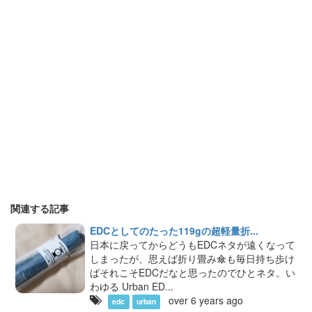
関連する記事
EDCとしてのたった119gの超軽量折...
日本に戻ってからどうもEDCネタが遠くなって
しまったが、思えば折り畳み傘も毎日持ち歩け
ばそれこそEDCだなと思ったのでひとネタ。い
わゆる Urban ED...
over 6 years ago
edc
urban