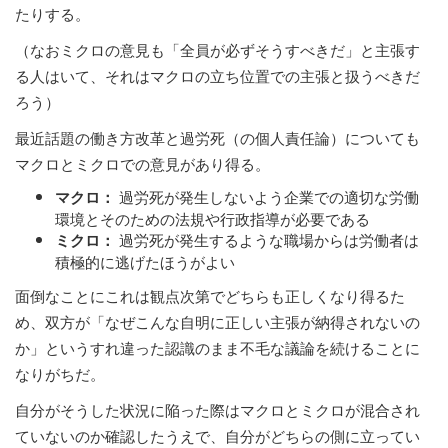
たりする。
（なおミクロの意見も「全員が必ずそうすべきだ」と主張す
る人はいて、それはマクロの立ち位置での主張と扱うべきだ
ろう）
最近話題の働き方改革と過労死（の個人責任論）についても
マクロとミクロでの意見があり得る。
過労死が発生しないよう企業での適切な労働
マクロ：
環境とそのための法規や行政指導が必要である
過労死が発生するような職場からは労働者は
ミクロ：
積極的に逃げたほうがよい
面倒なことにこれは観点次第でどちらも正しくなり得るた
め、双方が「なぜこんな自明に正しい主張が納得されないの
か」というすれ違った認識のまま不毛な議論を続けることに
なりがちだ。
自分がそうした状況に陥った際はマクロとミクロが混合され
ていないのか確認したうえで、自分がどちらの側に立ってい