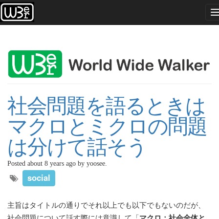
n
社会問題を語るときは
マクロとミクロの問題
は分けて話そう
Posted about 8 years ago by yoosee.
social
主旨はタイトルの通りでそれ以上でも以下でもないのだが、
社会問題について話す際には意識して「
マクロ：社会全体と