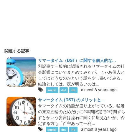
関連する記事
サマータイム（DST）に関する個人的な...
別記事で一般的に認識されるサマータイムの社
会影響についてまとめてみたが、じゃあ個人と
してはどうなのかという話を少し書いてみる。
結論としては、夜が明るいのは...
almost 8 years ago
social
dst
life
サマータイム (DST) のメリットと...
サマータイムの話題が盛り上がっている。猛暑
の東京五輪のためだけに2年間限定で2時間ずら
すとかいう妄言は流石に聞くに堪えないが、否
定する方も「百害あって一利...
almost 8 years ago
social
dst
life