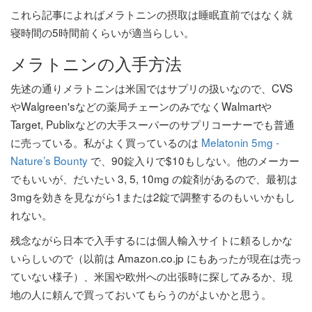
これら記事によればメラトニンの摂取は睡眠直前ではなく就
寝時間の5時間前くらいが適当らしい。
メラトニンの入手方法
先述の通りメラトニンは米国ではサプリの扱いなので、CVS
やWalgreen'sなどの薬局チェーンのみでなくWalmartや
Target, Publixなどの大手スーパーのサプリコーナーでも普通
に売っている。私がよく買っているのは
Melatonin 5mg -
Nature’s Bounty
で、90錠入りで$10もしない。他のメーカー
でもいいが、だいたい 3, 5, 10mg の錠剤があるので、最初は
3mgを効きを見ながら1または2錠で調整するのもいいかもし
れない。
残念ながら日本で入手するには個人輸入サイトに頼るしかな
いらしいので（以前は Amazon.co.jp にもあったが現在は売っ
ていない様子）、米国や欧州への出張時に探してみるか、現
地の人に頼んで買っておいてもらうのがよいかと思う。