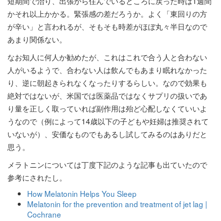
短期間で治り、出張から住んでいるところに戻った時は1週間
かそれ以上かかる。緊張感の差だろうか。よく「東回りの方
が辛い」と言われるが、そもそも時差がほぼ丸々半日なので
あまり関係ない。
なお知人に何人か勧めたが、これはこれで合う人と合わない
人がいるようで、合わない人は飲んでもあまり眠れなかった
り、逆に朝起きられなくなったりするらしい。なので効果も
絶対ではないが、米国では医薬品ではなくサプリの扱いであ
り量を正しく取っていれば副作用は殆ど心配しなくていいよ
うなので（例によって14歳以下の子どもや妊婦は推奨されて
いないが）、安価なものでもあるし試してみるのはありだと
思う。
メラトニンについては丁度下記のような記事も出ていたので
参考にされたし。
How Melatonin Helps You Sleep
Melatonin for the prevention and treatment of jet lag |
Cochrane