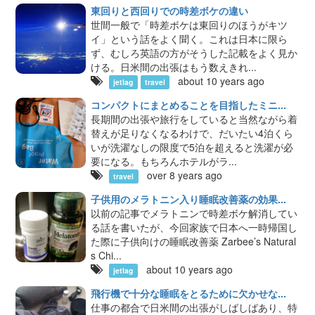
東回りと西回りでの時差ボケの違い
世間一般で「時差ボケは東回りのほうがキツ
イ」という話をよく聞く。これは日本に限ら
ず、むしろ英語の方がそうした記載をよく見か
ける。日米間の出張はもう数えきれ...
about 10 years ago
jetlag
travel
コンパクトにまとめることを目指したミニ...
長期間の出張や旅行をしていると当然ながら着
替えが足りなくなるわけで、だいたい4泊くら
いが洗濯なしの限度で5泊を超えると洗濯が必
要になる。もちろんホテルがラ...
over 8 years ago
travel
子供用のメラトニン入り睡眠改善薬の効果...
以前の記事でメラトニンで時差ボケ解消してい
る話を書いたが、今回家族で日本へ一時帰国し
た際に子供向けの睡眠改善薬 Zarbee’s Natural
s Chi...
about 10 years ago
jetlag
飛行機で十分な睡眠をとるために欠かせな...
仕事の都合で日米間の出張がしばしばあり、特