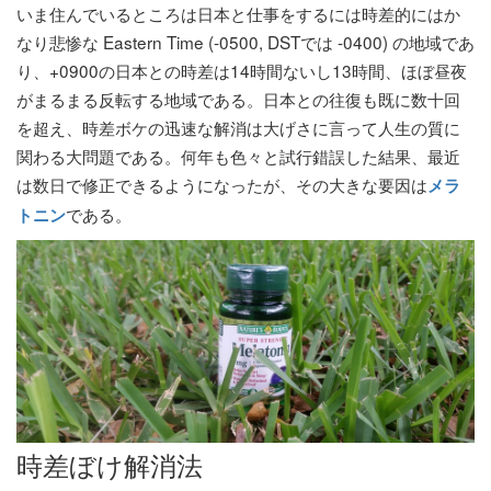
いま住んでいるところは日本と仕事をするには時差的にはか
なり悲惨な Eastern Time (-0500, DSTでは -0400) の地域であ
り、+0900の日本との時差は14時間ないし13時間、ほぼ昼夜
がまるまる反転する地域である。日本との往復も既に数十回
を超え、時差ボケの迅速な解消は大げさに言って人生の質に
関わる大問題である。何年も色々と試行錯誤した結果、最近
は数日で修正できるようになったが、その大きな要因は
メラ
である。
トニン
時差ぼけ解消法