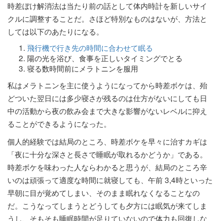
時差ぼけ解消法は当たり前の話として体内時計を新しいサイ
クルに調整することだ。さほど特別なものはないが、方法と
しては以下のあたりになる。
飛行機で行き先の時間に合わせて眠る
陽の光を浴び、食事を正しいタイミングでとる
寝る数時間前にメラトニンを服用
私はメラトニンを主に使うようになってから時差ボケは、殆
どついた翌日には多少寝さが残るのは仕方がないにしても日
中の活動から夜の飲み会まで大きな影響がないレベルに抑え
ることができるようになった。
個人的経験では結局のところ、時差ボケを早々に治すカギは
「夜に十分な深さと長さで睡眠が取れるかどうか」である。
時差ボケを味わった人ならわかると思うが、結局のところ辛
いのは頑張って適度な時間に就寝しても、午前 3,4時といった
早朝に目が覚めてしまい、そのまま眠れなくなることなの
だ。こうなってしまうとどうしても夕方には眠気が来てしま
うし、そもそも睡眠時間が足りていないので体力も回復しな